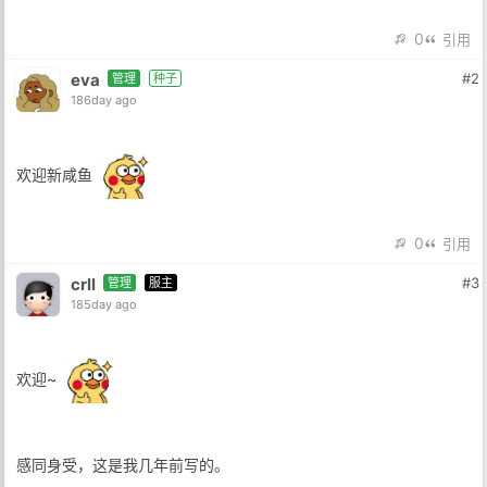
0
引用
eva
#2
管理
种子
186day ago
欢迎新咸鱼
0
引用
crll
#3
管理
服主
185day ago
欢迎~
感同身受，这是我几年前写的。