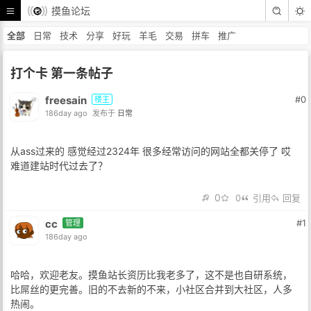
摸鱼论坛
全部
日常
技术
分享
好玩
羊毛
交易
拼车
推广
打个卡 第一条帖子
freesain
#0
楼主
186day ago
发布于
日常
从ass过来的 感觉经过2324年 很多经常访问的网站全都关停了 哎
难道建站时代过去了？
0
0
引用
回复
cc
#1
管理
186day ago
哈哈，欢迎老友。摸鱼站长资历比我老多了，这不是也自研系统，
比屌丝的更完善。旧的不去新的不来，小社区合并到大社区，人多
热闹。