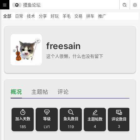
摸鱼论坛
全部
日常
技术
分享
好玩
羊毛
交易
拼车
推广
freesain
这个人很懒，什么也没有留下
概况
主题帖
评论
加入天数
等级
鱼丸数目
主题帖数
评论数目
4
3
185
LV1
119