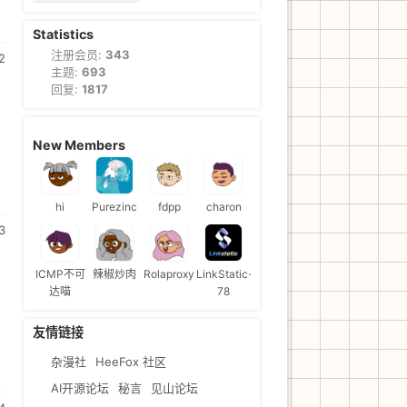
Statistics
注册会员:
343
2
主题:
693
回复:
1817
New Members
hi
Purezinc
fdpp
charon
3
ICMP不可
辣椒炒肉
Rolaproxy
LinkStatic-
达喵
78
友情链接
杂漫社
HeeFox 社区
AI开源论坛
秘言
见山论坛