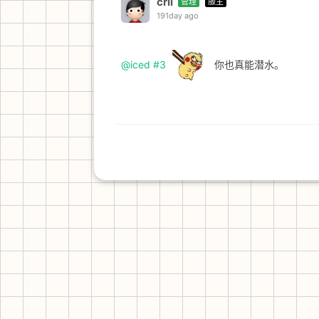
crll
管理
服主
191day ago
@iced
#3
你也真能潜水。