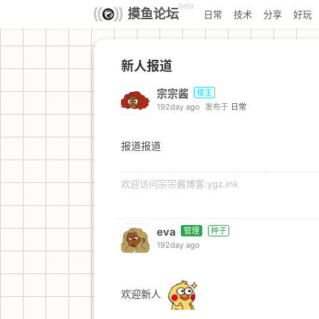
beta
摸鱼论坛
日常
技术
分享
好玩
新人报道
宗宗酱
楼主
192day ago
发布于
日常
报道报道
欢迎访问宗宗酱博客:ygz.ink
eva
管理
种子
192day ago
欢迎新人