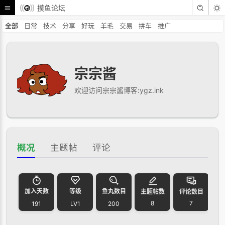
摸鱼论坛
全部
日常
技术
分享
好玩
羊毛
交易
拼车
推广
宗宗酱
欢迎访问宗宗酱博客:ygz.ink
概况
主题帖
评论
加入天数
等级
鱼丸数目
主题帖数
评论数目
8
7
191
LV1
200