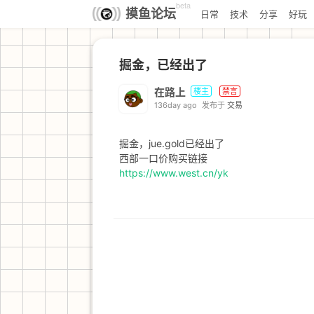
beta
摸鱼论坛
日常
技术
分享
好玩
掘金，已经出了
在路上
楼主
禁言
136day ago
发布于
交易
掘金，jue.gold已经出了
西部一口价购买链接
https://www.west.cn/yk