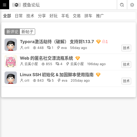
摸鱼论坛
全部
日常
技术
分享
好玩
羊毛
交易
拼车
推广
新评论
新帖子
Typora激活劫持（破解） 支持到1.13.7
1
crll
448
1
eva
56day ago
技术
Web 的匿名社交漂流瓶系统
云奚小屋
855
4
云奚小屋
196day ago
技术
Linux SSH 初始化 & 加固脚本使用指南
crll
843
5
eva
205day ago
技术