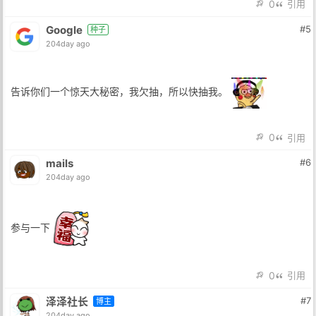
0
引用
Google
#5
种子
204day ago
告诉你们一个惊天大秘密，我欠抽，所以快抽我。
0
引用
mails
#6
204day ago
参与一下
0
引用
泽泽社长
#7
博主
204day ago