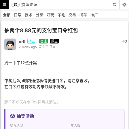
摸鱼论坛
全部
日常
技术
分享
好玩
羊毛
交易
拼车
推广
抽两个8.88元的支付宝口令红包
crll
#0
楼主
管理
服主
204day ago
发布于
日常
周一中午12点开奖
中奖后2小时内通过私信发送口令，请注意查收。
在口令红包有效期内未领取不补发。
醉里不知天在水 𢵗水捧月扰清波。
🎲
抽奖活动
奖品名称
中奖人数