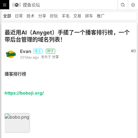
摸鱼论坛
全部
日常
技术
分享
好玩
羊毛
交易
拼车
推广
最近用AI（Anyget）手搓了一个播客排行榜，一个
带后台管理的域名列表！
Evan
#0
楼主
种子
201day ago
发布于
分享
播客排行榜
https://boboji.org/