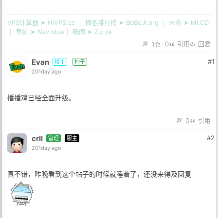
VPS计算器 ➤ HiVPS.cc
｜
播客排行榜 ➤ BoBoJi.org
｜
米表 ➤ MI.CD
｜
导航 ➤ Nav.blue
｜
新闻 ➤ Zui.re
1
0
引用
回复
Evan
#1
楼主
种子
201day ago
播播鸡已经全面升级。
0
引用
crll
#2
管理
服主
201day ago
真不错，昨晚看到这个帖子的时候就睡着了，还没来得及回复