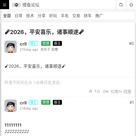
摸鱼论坛
全部
日常
技术
分享
好玩
羊毛
交易
拼车
推广
🧨2026，平安喜乐，诸事顺遂🧨
crll
#0
楼主
管理
服主
215day ago
发布于
日常
🧨2026，平安喜乐，诸事顺遂🧨
醉里不知天在水 𢵗水捧月扰清波。
1
0
引用
回复
crll
#1
楼主
管理
服主
214day ago
11111111
2222222222