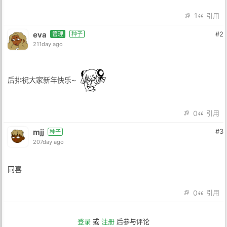
1
引用
eva
#2
管理
种子
211day ago
后排祝大家新年快乐~
0
引用
mjj
#3
种子
207day ago
同喜
0
引用
登录
或
注册
后参与评论