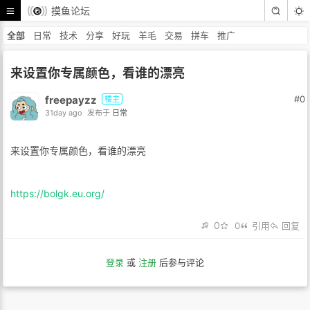
摸鱼论坛
全部
日常
技术
分享
好玩
羊毛
交易
拼车
推广
来设置你专属颜色，看谁的漂亮
freepayzz
#0
楼主
31day ago
发布于
日常
来设置你专属颜色，看谁的漂亮
https://bolgk.eu.org/
0
0
引用
回复
登录
或
注册
后参与评论