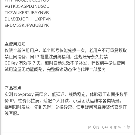
PGTKJ5A5PDJNUGZU
TK7WUKE62JBYYNVB
DUMXDJOTHHUXPPVN
EPDM53KJFWJU8JYK
⚠️使用须知
仅限全新注册用户，单个账号仅能兑换一次，老用户不可重复领取
禁止同设备、同 IP 批量注册薅福利，违规账号永久封禁
CDKey 有效期 7 天，超时自动失效不予补发，建议到手尽快使用
试用流量无功能阉割，完整解锁动态住宅代理全部服务
产品亮点
实测 Novproxy 高匿名、低延迟、线路稳定，体验碾压市面多数平
价 IP，性价比拉满，适配个人测试、小型团队运维等各类场景。
福利限时发放，先到先得！兑换异常、使用疑问可直接咨询官网在
线客服。
0
0
引用
回复