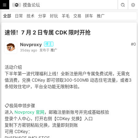
摸鱼论坛
全部
日常
技术
分享
好玩
羊毛
交易
拼车
推广
速领！7 月 2 日专属 CDK 限时开抢
Novproxy
#0
楼主
35day ago
发布于
推广
活动介绍
下半年第一波代理福利上线！全新注册用户专属免费试用，无需充
值消费，兑换 CDKey 即可领取300-500MB 动态住宅流量，或者3
条短效住宅IP，平台全功能无限制体验。
📋极简申领步骤
进入
Novproxy 官网
，邮箱注册新账号并完成基础核验
登录个人中心，打开右侧【CDKey 兑换】入口
复制下方密钥粘贴兑换，流量即刻到账
可用 CDKey：
PH1FN6GEJMGLSTGS