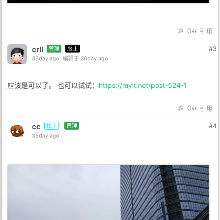
0
引用
crll
#3
管理
服主
36day ago
编辑于 36day ago
应该是可以了。 也可以试试：
https://mylt.net/post-524-1
0
引用
cc
#4
楼主
管理
35day ago