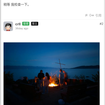
稍等 我检查一下。
0
引用
crll
#2
管理
服主
36day ago