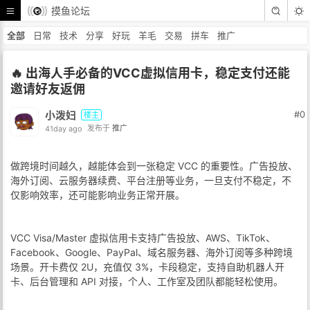
摸鱼论坛
全部
日常
技术
分享
好玩
羊毛
交易
拼车
推广
🔥 出海人手必备的VCC虚拟信用卡，稳定支付还能
邀请好友返佣
小泼妇
#0
楼主
41day ago
发布于
推广
做跨境时间越久，越能体会到一张稳定 VCC 的重要性。广告投放、
海外订阅、云服务器续费、平台注册等业务，一旦支付不稳定，不
仅影响效率，还可能影响业务正常开展。
VCC Visa/Master 虚拟信用卡支持广告投放、AWS、TikTok、
Facebook、Google、PayPal、域名服务器、海外订阅等多种跨境
场景。开卡费仅 2U，充值仅 3%，卡段稳定，支持自助机器人开
卡、后台管理和 API 对接，个人、工作室及团队都能轻松使用。