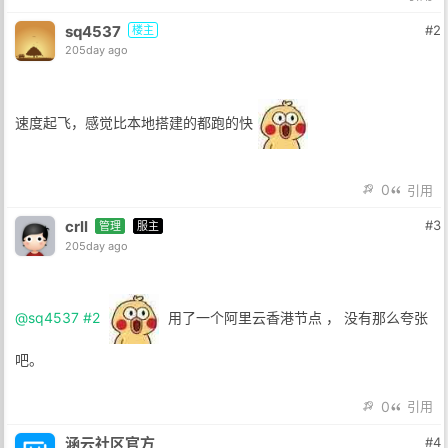
sq4537
#2
楼主
205day ago
速度起飞，感觉比本地搭建的都跑的快
0
引用
crll
#3
管理
服主
205day ago
@sq4537
#2
用了一个阿里云香港节点 ， 没有那么夸张
吧。
0
引用
涵云社区官方
#4