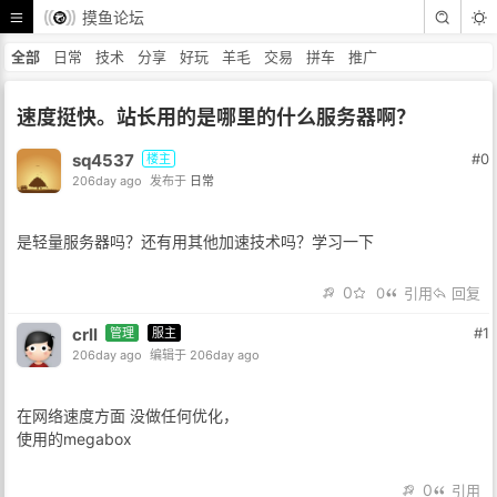
摸鱼论坛
全部
日常
技术
分享
好玩
羊毛
交易
拼车
推广
速度挺快。站长用的是哪里的什么服务器啊？
sq4537
#0
楼主
206day ago
发布于
日常
是轻量服务器吗？还有用其他加速技术吗？学习一下
0
0
引用
回复
crll
#1
管理
服主
206day ago
编辑于 206day ago
在网络速度方面 没做任何优化，
使用的megabox
0
引用