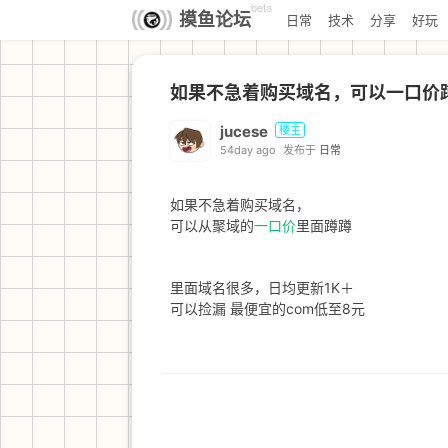
beta
摸鱼论坛
日常
技术
分享
好玩
如果不急着购买域名，可以一口价
jucese
楼主
54day ago
发布于
日常
如果不急着购买域名，
可以从聚域的
一口价
里面蹲蹲
里面域名很多，日均更新1K＋
可以捡漏 最便宜的com低至8元