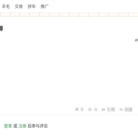
羊毛
交易
拼车
推广
蹲
#
0
0
引用
回复
登录
或
注册
后参与评论