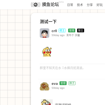
beta
摸鱼论坛
日常
技术
分享
好玩
测试一下
crll
楼主
管理
服主
59day ago
发布于
沙盒
醉里不知天在水 𢵗水捧月扰清波。
eva
管理
种子
59day ago
这测试的啥