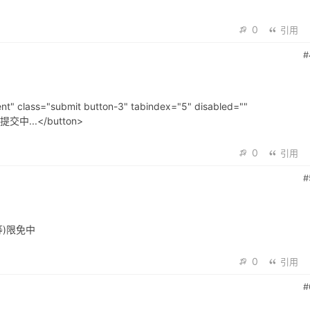
0
引用
#
t" class="submit button-3" tabindex="5" disabled=""
;">提交中...</button>
0
引用
#
 等)限免中
0
引用
#