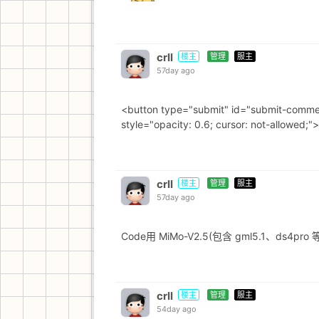
crll
楼主
管理
服主
57day ago
<button type="submit" id="submit-commen
style="opacity: 0.6; cursor: not-allowed
crll
楼主
管理
服主
57day ago
Code用 MiMo-V2.5(包含 gml5.1、ds4pro
crll
楼主
管理
服主
54day ago