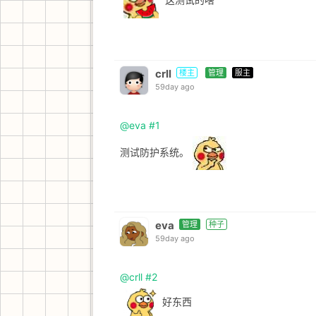
crll
楼主
管理
服主
59day ago
@eva
#1
测试防护系统。
eva
管理
种子
59day ago
@crll
#2
好东西