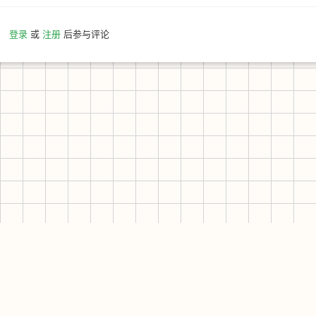
登录
或
注册
后参与评论
友情站点
其他平台
杂漫社
电报频道
全部...
电报群组