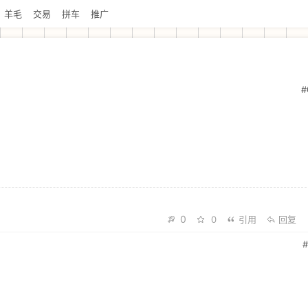
羊毛
交易
拼车
推广
#
0
0
引用
回复
#