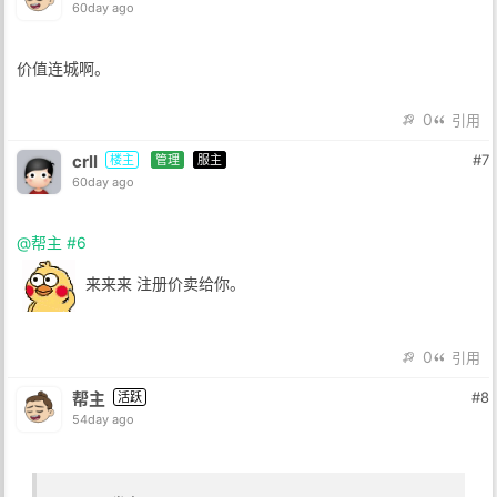
60day ago
价值连城啊。
0
引用
crll
#7
楼主
管理
服主
60day ago
@帮主
#6
来来来 注册价卖给你。
0
引用
帮主
#8
活跃
54day ago