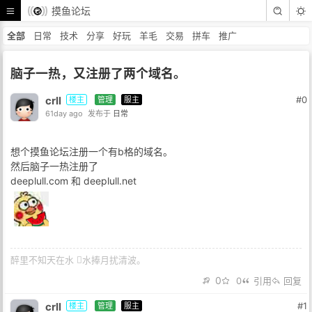
摸鱼论坛
全部
日常
技术
分享
好玩
羊毛
交易
拼车
推广
脑子一热，又注册了两个域名。
crll
#0
楼主
管理
服主
61day ago
发布于
日常
想个摸鱼论坛注册一个有b格的域名。
然后脑子一热注册了
deeplull.com 和 deeplull.net
醉里不知天在水 𢵗水捧月扰清波。
0
0
引用
回复
crll
#1
楼主
管理
服主