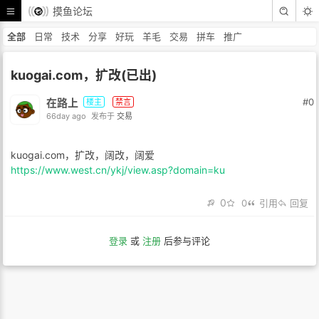
摸鱼论坛
全部
日常
技术
分享
好玩
羊毛
交易
拼车
推广
kuogai.com，扩改(已出)
在路上
#0
楼主
禁言
66day ago
发布于
交易
kuogai.com，扩改，阔改，阔爱
https://www.west.cn/ykj/view.asp?domain=ku
0
0
引用
回复
登录
或
注册
后参与评论