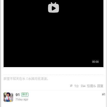
醉里不知天在水 𢵗水捧月扰清波。
1
0
引用
回复
91
#1
种子
71day ago