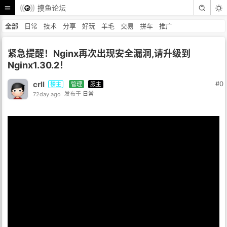
摸鱼论坛
全部
日常
技术
分享
好玩
羊毛
交易
拼车
推广
紧急提醒！Nginx再次出现安全漏洞,请升级到
Nginx1.30.2！
crll
#0
楼主
管理
服主
72day ago
发布于
日常