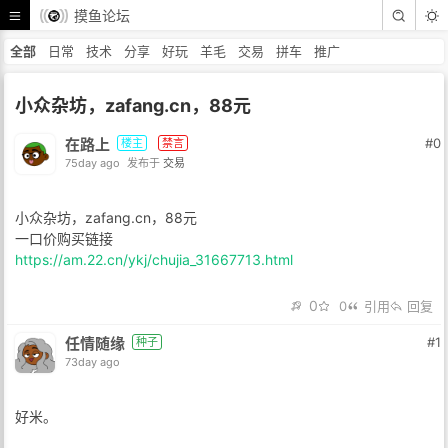
摸鱼论坛
全部
日常
技术
分享
好玩
羊毛
交易
拼车
推广
小众杂坊，zafang.cn，88元
在路上
#0
楼主
禁言
75day ago
发布于
交易
小众杂坊，zafang.cn，88元
一口价购买链接
https://am.22.cn/ykj/chujia_31667713.html
0
0
引用
回复
任情随缘
#1
种子
73day ago
好米。