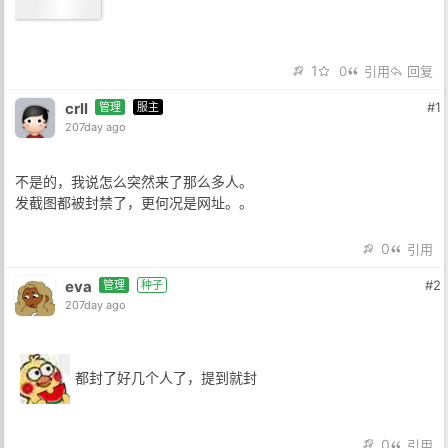
1
0
引用
回复
crll
#1
管理
服主
207day ago
不是的，我说怎么突然来了那么多人。
发截图都被封禁了，更何况是网址。。
0
引用
eva
#2
管理
种子
207day ago
都封了好几个人了，提到就封
0
引用