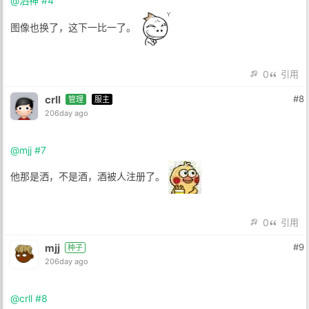
@洒神
#4
图像也换了，这下一比一了。
0
引用
crll
#8
管理
服主
206day ago
@mjj
#7
他那是洒，不是酒，酒被人注册了。
0
引用
mjj
#9
种子
206day ago
@crll
#8