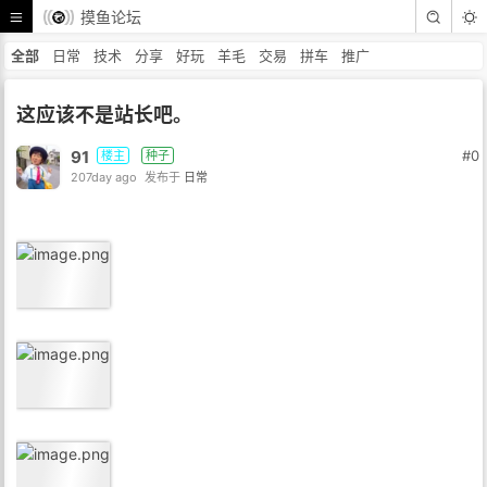
摸鱼论坛
全部
日常
技术
分享
好玩
羊毛
交易
拼车
推广
这应该不是站长吧。
91
#0
楼主
种子
207day ago
发布于
日常