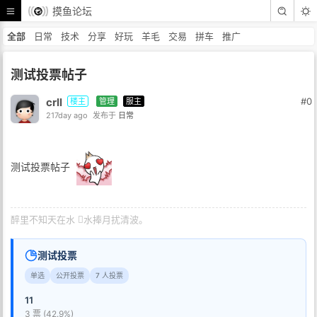
摸鱼论坛
全部
日常
技术
分享
好玩
羊毛
交易
拼车
推广
测试投票帖子
crll
#0
楼主
管理
服主
217day ago
发布于
日常
测试投票帖子
醉里不知天在水 𢵗水捧月扰清波。
测试投票
单选
公开投票
7 人投票
11
3 票 (42.9%)