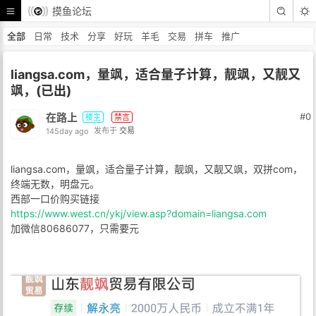
摸鱼论坛
全部
日常
技术
分享
好玩
羊毛
交易
拼车
推广
liangsa.com，量飒，适合量子计算，靓飒，又靓又
飒，(已出)
在路上
#0
楼主
禁言
145day ago
发布于
交易
liangsa.com，量飒，适合量子计算，靓飒，又靓又飒，双拼com，
终端无数，明盘元。
西部一口价购买链接
https://www.west.cn/ykj/view.asp?domain=liangsa.com
加微信80686077，只需要元