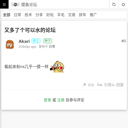
摸鱼论坛
全部
日常
技术
分享
好玩
羊毛
交易
拼车
推广
又多了个可以水的论坛
Akari
#0
楼主
种子
209day ago
发布于
日常
看起来和ns几乎一摸一样
0
0
引用
回复
登录
或
注册
后参与评论