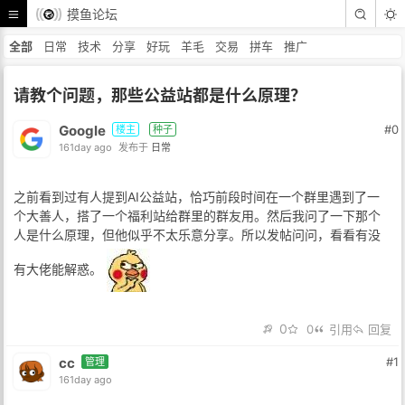
摸鱼论坛
全部
日常
技术
分享
好玩
羊毛
交易
拼车
推广
请教个问题，那些公益站都是什么原理？
Google
#0
楼主
种子
161day ago
发布于
日常
之前看到过有人提到AI公益站，恰巧前段时间在一个群里遇到了一
个大善人，搭了一个福利站给群里的群友用。然后我问了一下那个
人是什么原理，但他似乎不太乐意分享。所以发帖问问，看看有没
有大佬能解惑。
0
0
引用
回复
cc
#1
管理
161day ago