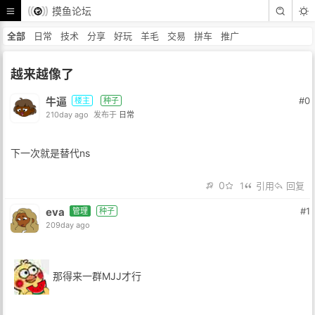
摸鱼论坛
全部
日常
技术
分享
好玩
羊毛
交易
拼车
推广
越来越像了
牛逼
#0
楼主
种子
210day ago
发布于
日常
下一次就是替代ns
0
1
引用
回复
eva
#1
管理
种子
209day ago
那得来一群MJJ才行