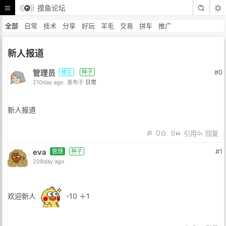
摸鱼论坛
全部
日常
技术
分享
好玩
羊毛
交易
拼车
推广
新人报道
管理员
#0
楼主
种子
210day ago
发布于
日常
新人报道
0
0
引用
回复
eva
#1
管理
种子
209day ago
欢迎新人
-10 ＋1