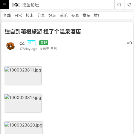
摸鱼论坛
全部
日常
技术
分享
好玩
羊毛
交易
拼车
推广
独自到箱根旅游 租了个温泉酒店
cc
#0
楼主
管理
178day ago
发布于
日常