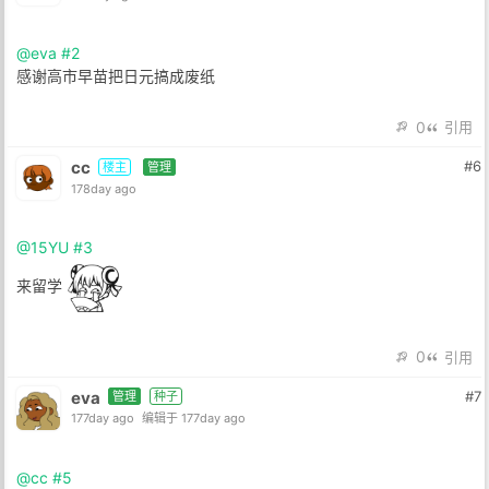
@eva
#2
感谢高市早苗把日元搞成废纸
0
引用
cc
#6
楼主
管理
178day ago
@15YU
#3
来留学
0
引用
eva
#7
管理
种子
177day ago
编辑于 177day ago
@cc
#5