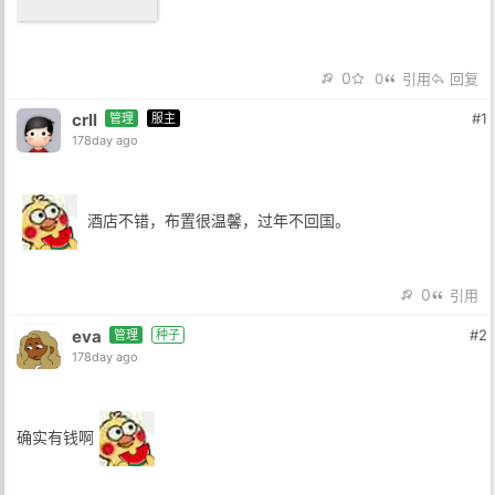
0
0
引用
回复
crll
#1
管理
服主
178day ago
酒店不错，布置很温馨，过年不回国。
0
引用
eva
#2
管理
种子
178day ago
确实有钱啊