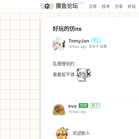
beta
摸鱼论坛
日常
技术
分享
好玩
好玩的仿ns
TomyJan
楼主
187day ago
发布于
日常
乱搜搜到的
看着挺不错
eva
管理
种子
187day ago
欢迎新人