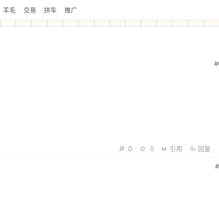
羊毛
交易
拼车
推广
#
0
0
引用
回复
#