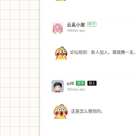
云奚小屋
种子
186day ago
论坛规则：新人加入，需跳舞一支，
crll
管理
服主
185day ago
这是怎么搜到的。