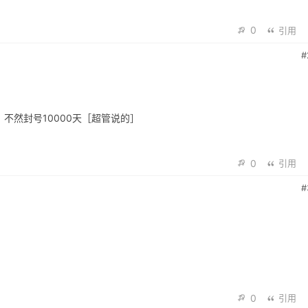
0
引用
#
不然封号10000天［超管说的］
0
引用
#
0
引用