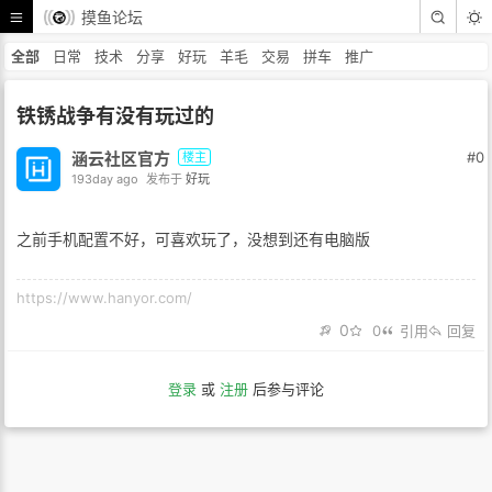
摸鱼论坛
全部
日常
技术
分享
好玩
羊毛
交易
拼车
推广
铁锈战争有没有玩过的
涵云社区官方
#0
楼主
193day ago
发布于
好玩
之前手机配置不好，可喜欢玩了，没想到还有电脑版
https://www.hanyor.com/
0
0
引用
回复
登录
或
注册
后参与评论