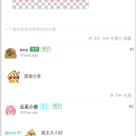
一个喜欢收录世界美好的小屋
2
0
引用
回复
eva
#1
管理
种子
193day ago
感谢分享
0
引用
云奚小屋
#2
楼主
种子
193day ago
@eva
#1
版主大人好