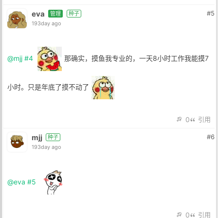
eva
#5
管理
种子
193day ago
@mjj
#4
那确实，摸鱼我专业的，一天8小时工作我能摸7
小时。只是年底了摸不动了
0
引用
mjj
#6
种子
193day ago
@eva
#5
0
引用