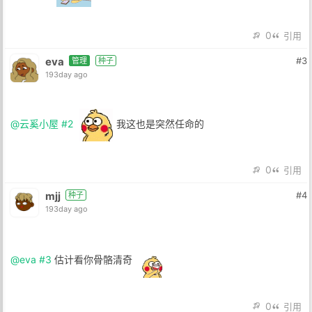
0
引用
eva
#3
管理
种子
193day ago
@云奚小屋
#2
我这也是突然任命的
0
引用
mjj
#4
种子
193day ago
@eva
#3
估计看你骨骼清奇
0
引用