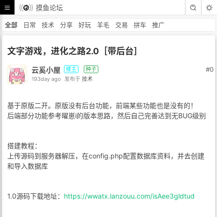
摸鱼论坛
全部
日常
技术
分享
好玩
羊毛
交易
拼车
推广
文字游戏，进化之路2.0［带后台］
云奚小屋
#0
楼主
种子
193day ago
发布于
技术
基于原版二开。原版没有后台功能，前端某些功能也是没有的！
后端部分功能参考曜崽i的版本思路，然后自己完善达到无BUG级别
搭建教程：
上传源码到服务器解压，在config.php配置数据库资料，并去创建
和导入数据库
1.0源码下载地址：
https://wwatx.lanzouu.com/isAee3gldtud