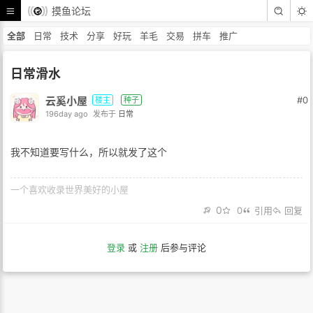
摸鱼论坛
全部
日常
技术
分享
好玩
羊毛
交易
拼车
推广
日常滑水
云奚小屋
#0
楼主
种子
196day ago
发布于
日常
我不知道要写什么，所以就发了这个
一个喜欢收录世界美好的小屋
0
0
引用
回复
登录
或
注册
后参与评论