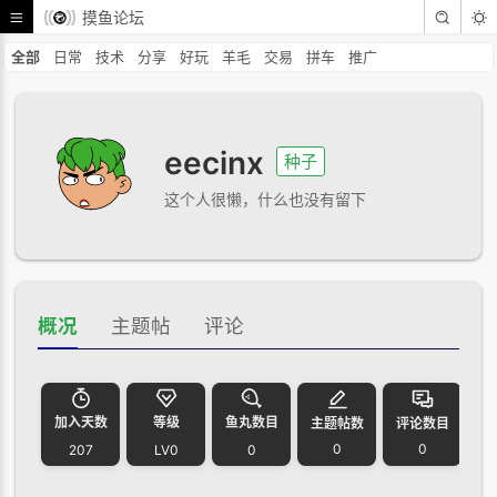
摸鱼论坛
全部
日常
技术
分享
好玩
羊毛
交易
拼车
推广
eecinx
种子
这个人很懒，什么也没有留下
概况
主题帖
评论
加入天数
等级
鱼丸数目
主题帖数
评论数目
0
0
207
LV0
0