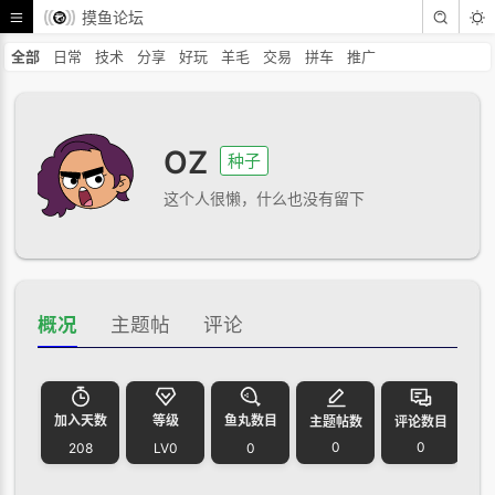
摸鱼论坛
全部
日常
技术
分享
好玩
羊毛
交易
拼车
推广
OZ
种子
这个人很懒，什么也没有留下
概况
主题帖
评论
加入天数
等级
鱼丸数目
主题帖数
评论数目
0
0
208
LV0
0