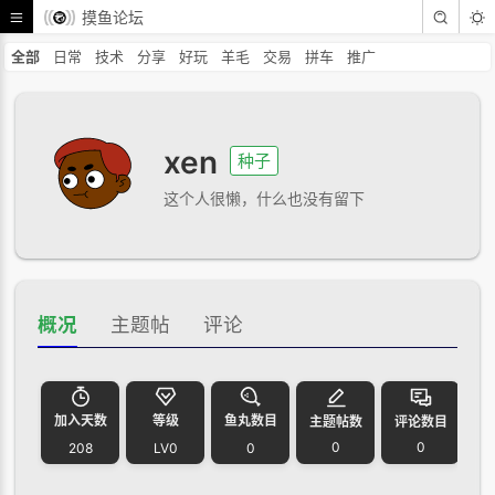
摸鱼论坛
全部
日常
技术
分享
好玩
羊毛
交易
拼车
推广
xen
种子
这个人很懒，什么也没有留下
概况
主题帖
评论
加入天数
等级
鱼丸数目
主题帖数
评论数目
0
0
208
LV0
0