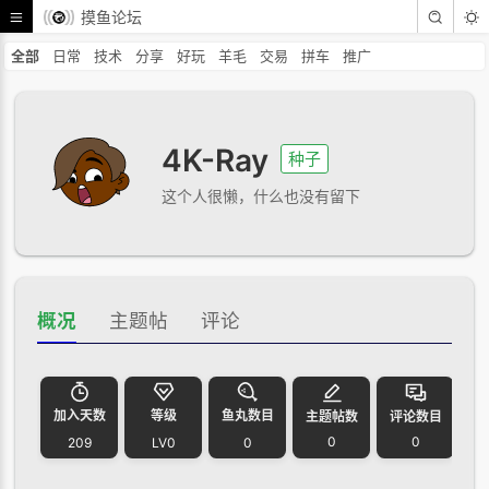
摸鱼论坛
全部
日常
技术
分享
好玩
羊毛
交易
拼车
推广
4K-Ray
种子
这个人很懒，什么也没有留下
概况
主题帖
评论
加入天数
等级
鱼丸数目
主题帖数
评论数目
0
0
209
LV0
0