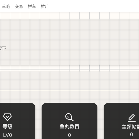
羊毛
交易
拼车
推广
留下
等级
鱼丸数目
主题帖
0
LV0
0