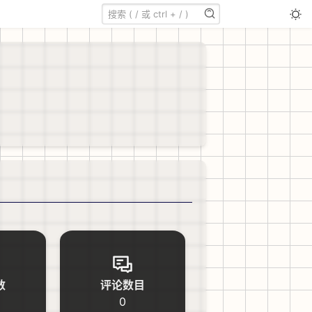
数
评论数目
0