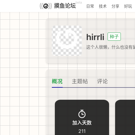
beta
摸鱼论坛
日常
技术
分享
好玩
hirrli
种子
这个人很懒，什么也没有
概况
主题帖
评论
加入天数
211