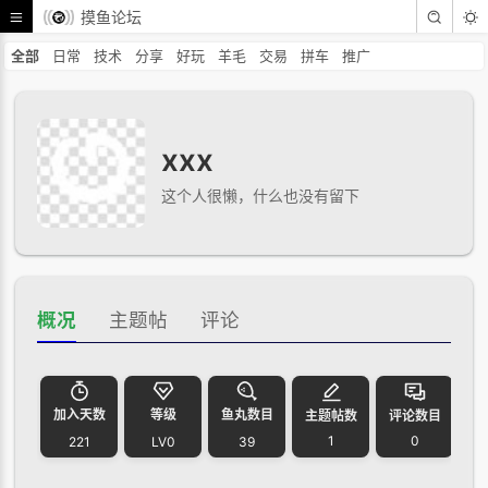
摸鱼论坛
全部
日常
技术
分享
好玩
羊毛
交易
拼车
推广
xxx
这个人很懒，什么也没有留下
概况
主题帖
评论
加入天数
等级
鱼丸数目
主题帖数
评论数目
1
0
221
LV0
39