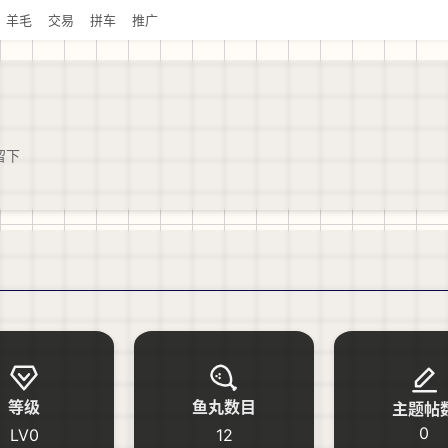
羊毛
交易
拼车
推广
留下
等级
鱼丸数目
主题帖
0
LV0
12