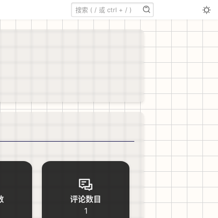
数
评论数目
1