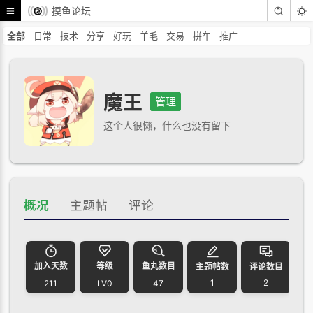
摸鱼论坛
全部
日常
技术
分享
好玩
羊毛
交易
拼车
推广
魔王
管理
这个人很懒，什么也没有留下
概况
主题帖
评论
加入天数
等级
鱼丸数目
主题帖数
评论数目
1
2
211
LV0
47