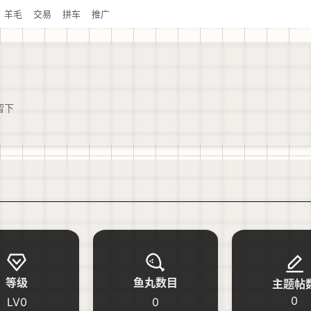
羊毛
交易
拼车
推广
留下
等级
鱼丸数目
主题帖
0
LV0
0