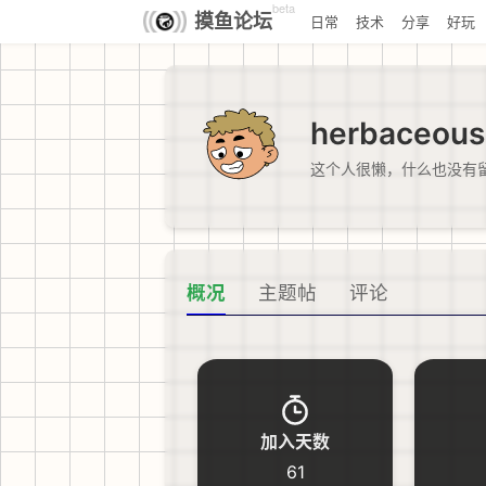
beta
摸鱼论坛
日常
技术
分享
好玩
herbaceous
这个人很懒，什么也没有
概况
主题帖
评论
加入天数
61