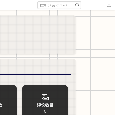
数
评论数目
0