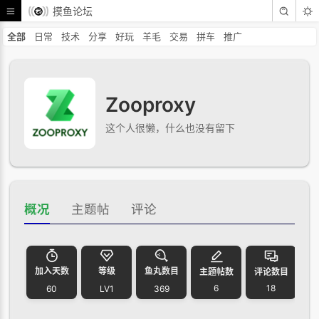
摸鱼论坛
全部
日常
技术
分享
好玩
羊毛
交易
拼车
推广
Zooproxy
这个人很懒，什么也没有留下
概况
主题帖
评论
加入天数
等级
鱼丸数目
主题帖数
评论数目
6
18
60
LV1
369