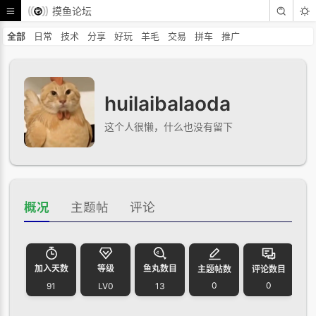
摸鱼论坛
全部
日常
技术
分享
好玩
羊毛
交易
拼车
推广
huilaibalaoda
这个人很懒，什么也没有留下
概况
主题帖
评论
加入天数
等级
鱼丸数目
主题帖数
评论数目
0
0
91
LV0
13