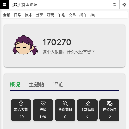
摸鱼论坛
全部
日常
技术
分享
好玩
羊毛
交易
拼车
推广
170270
这个人很懒，什么也没有留下
概况
主题帖
评论
加入天数
等级
鱼丸数目
主题帖数
评论数目
0
0
110
LV0
0