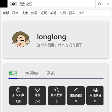
摸鱼论坛
全部
日常
技术
分享
好玩
羊毛
交易
拼车
推广
longlong
这个人很懒，什么也没有留下
概况
主题帖
评论
加入天数
等级
鱼丸数目
主题帖数
评论数目
0
0
128
LV0
0