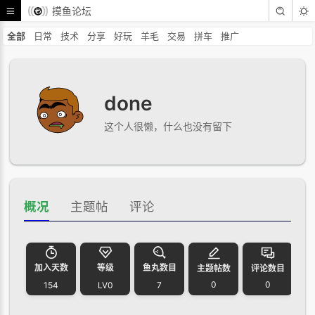
摸鱼论坛
全部
日常
技术
分享
好玩
羊毛
交易
拼车
推广
done
这个人很懒，什么也没有留下
概况
主题帖
评论
加入天数
等级
鱼丸数目
主题帖数
评论数目
0
0
154
LV0
7