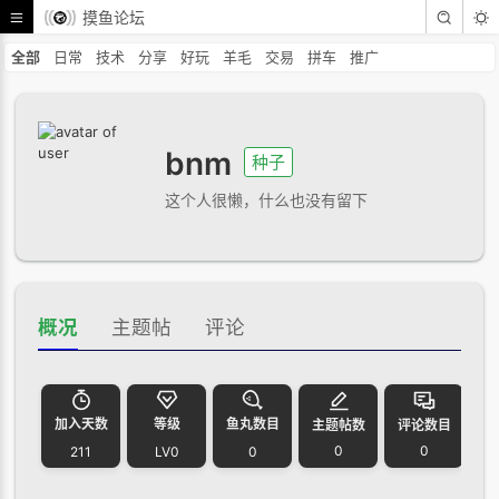
摸鱼论坛
全部
日常
技术
分享
好玩
羊毛
交易
拼车
推广
bnm
种子
这个人很懒，什么也没有留下
概况
主题帖
评论
加入天数
等级
鱼丸数目
主题帖数
评论数目
0
0
211
LV0
0