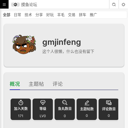
摸鱼论坛
全部
日常
技术
分享
好玩
羊毛
交易
拼车
推广
gmjinfeng
这个人很懒，什么也没有留下
概况
主题帖
评论
加入天数
等级
鱼丸数目
主题帖数
评论数目
0
0
171
LV0
0