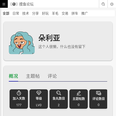
摸鱼论坛
全部
日常
技术
分享
好玩
羊毛
交易
拼车
推广
朵利亚
这个人很懒，什么也没有留下
概况
主题帖
评论
加入天数
等级
鱼丸数目
主题帖数
评论数目
0
0
177
LV0
2