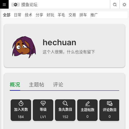
摸鱼论坛
全部
日常
技术
分享
好玩
羊毛
交易
拼车
推广
hechuan
这个人很懒，什么也没有留下
概况
主题帖
评论
加入天数
等级
鱼丸数目
主题帖数
评论数目
0
0
184
LV1
152